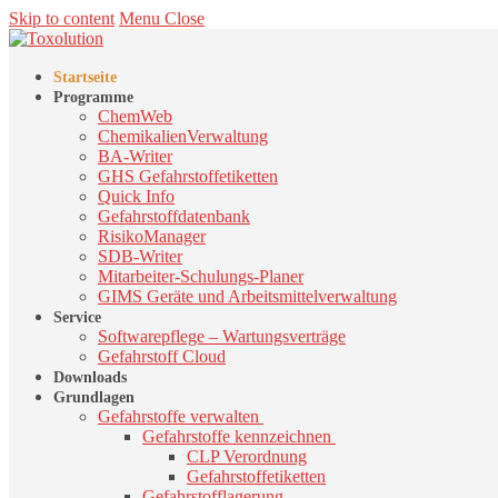
Skip to content
Menu
Close
Startseite
Programme
ChemWeb
ChemikalienVerwaltung
BA-Writer
GHS Gefahrstoffetiketten
Quick Info
Gefahrstoffdatenbank
RisikoManager
SDB-Writer
Mitarbeiter-Schulungs-Planer
GIMS Geräte und Arbeitsmittelverwaltung
Service
Softwarepflege – Wartungsverträge
Gefahrstoff Cloud
Downloads
Grundlagen
Gefahrstoffe verwalten
Gefahrstoffe kennzeichnen
CLP Verordnung
Gefahrstoffetiketten
Gefahrstofflagerung