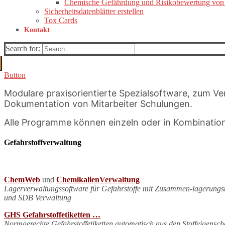
Chemische Gefährdung und Risikobewertung von 
Sicherheitsdatenblätter erstellen
Tox Cards
Kontakt
Search for:
Button
Modulare praxisorientierte Spezialsoftware, zum V
Dokumentation von Mitarbeiter Schulungen.
Alle Programme können einzeln oder in Kombinatio
Gefahrstoffverwaltung
ChemWeb
und
ChemikalienVerwaltung
Lagerverwaltungssoftware für Gefahrstoffe mit Zusammen-lagerung
und SDB Verwaltung
GHS Gefahrstoffetiketten …
Normgerechte Gefahrstoffetiketten automatisch aus den Stoffeigensch