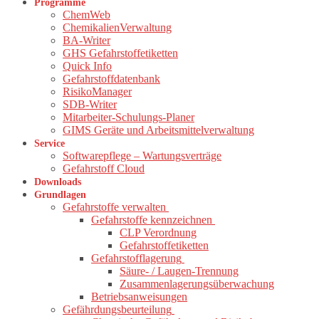
Programme
ChemWeb
ChemikalienVerwaltung
BA-Writer
GHS Gefahrstoffetiketten
Quick Info
Gefahrstoffdatenbank
RisikoManager
SDB-Writer
Mitarbeiter-Schulungs-Planer
GIMS Geräte und Arbeitsmittelverwaltung
Service
Softwarepflege – Wartungsverträge
Gefahrstoff Cloud
Downloads
Grundlagen
Gefahrstoffe verwalten
Gefahrstoffe kennzeichnen
CLP Verordnung
Gefahrstoffetiketten
Gefahrstofflagerung
Säure- / Laugen-Trennung
Zusammenlagerungsüberwachung
Betriebsanweisungen
Gefährdungsbeurteilung